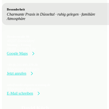
Besonderheit
Charmante Praxis in Düsseltal
·
ruhig gelegen
·
familiäre
Atmosphäre
Herderstraße 90
40237 Düsseldorf
Montag – Freitag
08:00 – 19:00 Uhr
Google Maps
+49 (0) 211 695 279 20
Allgemeine Anfragen
Jetzt anrufen
info@medicalsports-training.de
Allgemeine Anfragen
E-Mail schreiben
David Küch