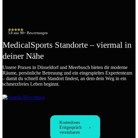
info@medicalsports-training.de
Allgemeine Anfragen
E-Mail schreiben
5.0 aus 90+ Bewertungen
Nico Falk
MedicalSports Standorte – viermal in
Ihr Ansprechpartner
deiner Nähe
Düsseldorf – Herderstraße
Unsere Praxen in Düsseldorf und Meerbusch bieten dir moderne
Privat/Selbstzahler
Räume, persönliche Betreuung und ein eingespieltes Expertenteam
– damit du schnell den Standort findest, an dem dein Weg in ein
schmerzfreies Leben beginnt.
Leistungen
Osteopathie · Physiotherapie · Personal Training · Reset-Program
Besonderheit
Kostenloses
Charmante Praxis in Düsseltal
·
ruhig gelegen
·
familiäre Atmosph
Erstgespräch
vereinbaren