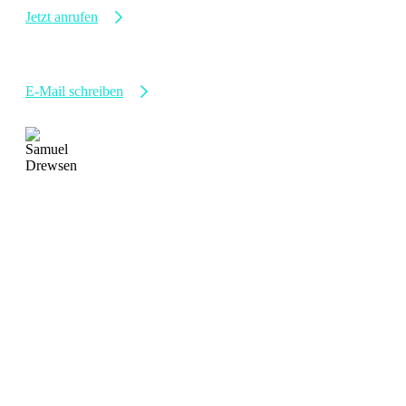
Allgemeine Anfragen
Jetzt anrufen
info@medicalsports-training.de
Allgemeine Anfragen
E-Mail schreiben
Samuel Drewsen
Ihr Ansprechpartner