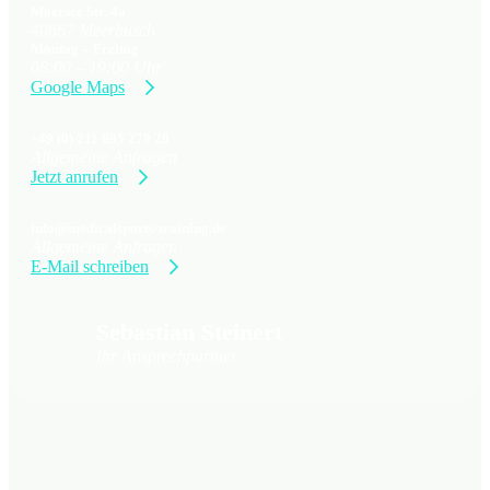
Moerser Str. 4a
40667 Meerbusch
Montag – Freitag
08:00 – 19:00 Uhr
Google Maps
+49 (0) 211 695 279 20
Allgemeine Anfragen
Jetzt anrufen
info@medicalsports-training.de
Allgemeine Anfragen
E-Mail schreiben
Sebastian Steinert
Ihr Ansprechpartner