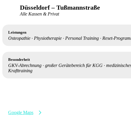
Düsseldorf – Tußmannstraße
Alle Kassen & Privat
Leistungen
Osteopathie · Physiotherapie · Personal Training · Reset-Progra
Besonderheit
GKV-Abrechnung
·
großer Gerätebereich für KGG
·
medizinische
Krafttraining
Tußmannstraße 93
40477 Düsseldorf
Montag – Freitag
08:00 – 19:00 Uhr
Google Maps
+49 (0) 211 695 279 20