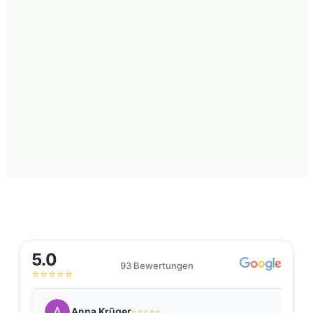
5.0
93 Bewertungen
⭐⭐⭐⭐⭐
Anna Krüger
⭐⭐⭐⭐⭐