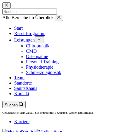
Zum
Inhalt
springen
Keine
Alle Bereiche im Überblick
Ergebnisse
Start
Reset-Programm
Leistungen
Chiropraktik
CMD
Osteopathie
Personal Training
Physiotherapie
Schmerzdiagnostik
Team
Standorte
Sanitätshaus
Kontakt
Suchen
Gesundheit ist kein Zufall. Sie beginnt mit Bewegung, Wissen und Struktur.
Karriere
Düsseldorf – Münsterstraße