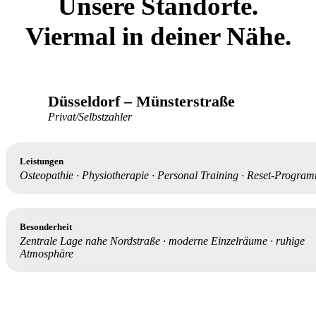
Unsere Standorte.
Viermal in deiner Nähe.
Leistungen
Osteopathie · Physiotherapie · Personal Training · Reset-Program
Düsseldorf – Münsterstraße
Besonderheit
Privat/Selbstzahler
GKV-Abrechnung
·
großer Gerätebereich für KGG
·
medizinisches
Krafttraining
Leistungen
Osteopathie · Physiotherapie · Personal Training · Reset-Progra
Tußmannstraße 93
40477 Düsseldorf
Montag - Freitag
08:00 - 19:00 Uhr
Besonderheit
Google Maps
Zentrale Lage nahe Nordstraße
·
moderne Einzelräume
·
ruhige
Atmosphäre
+49 (0) 211 695 279 20
Allgemeine Anfragen
Jetzt anrufen
Münsterstraße 2