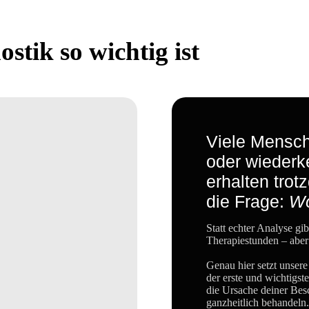
tik so wichtig ist
Viele Mensch
oder wieder
erhalten trot
die Frage:
Wo
Statt echter Analyse g
Therapiestunden – aber
Genau hier setzt unsere
der erste und wichtigst
die Ursache deiner Bes
ganzheitlich behandeln.