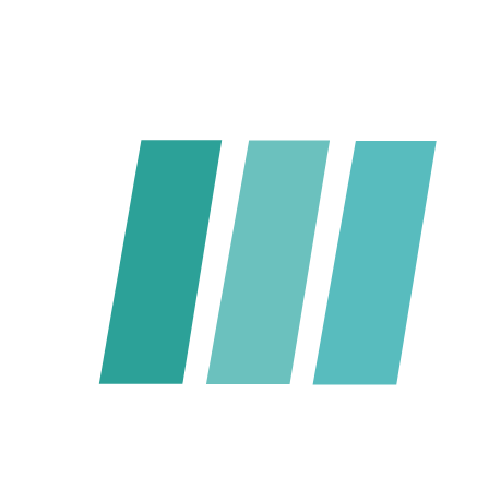
Besonderheit
Zentrale Lage nahe Nordstraße
·
moderne Einzelrä
Münsterstraße 2
Montag - Freitag
40477 Düsseldorf
08:00 - 19:00 Uhr
+49 (0) 211 695 279 20
Allgemeine Anfragen
info@medicalsports-training.de
Allgemeine Anfragen
Nico Falk
Ihr Ansprechpartner